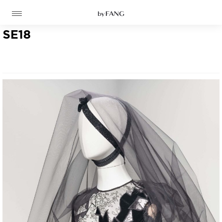
跳
跳
到
到
导
主
航
要
SE18
内
容
高定
成衣
资讯
时装屋