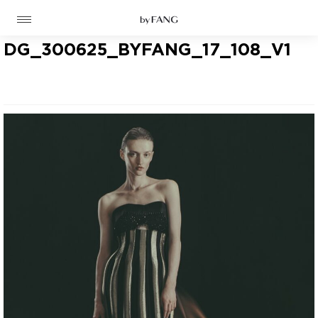
跳
跳
到
到
导
主
航
要
DG_300625_BYFANG_17_108_V1
内
容
高定
成衣
资讯
时装屋