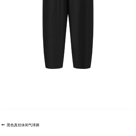
文
上
黑色真丝休闲气球裤
一
章
篇