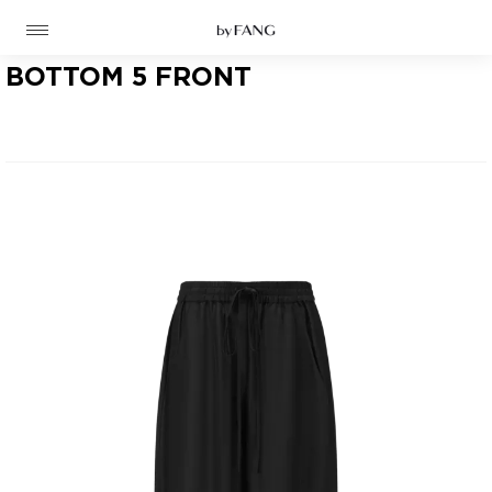
跳
跳
到
到
导
主
航
要
BOTTOM 5 FRONT
内
容
高定
成衣
资讯
时装屋