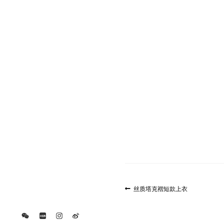
文
上
丝质塔克褶短款上衣
一
章
篇
导
文
航
章: