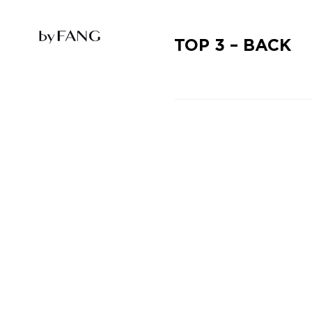
跳
跳
到
到
导
主
航
要
TOP 3 – BACK
内
容