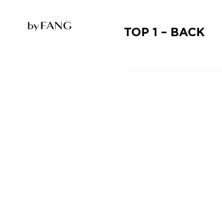
跳
跳
到
到
导
主
航
要
TOP 1 – BACK
内
容