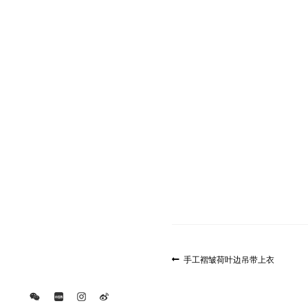
文
上
手工褶皱荷叶边吊带上衣
一
章
篇
导
文
航
章: