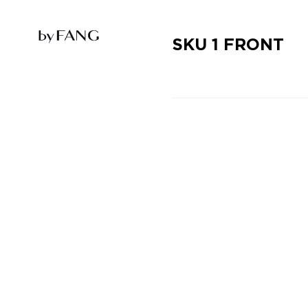
跳
跳
到
到
导
主
航
要
SKU 1 FRONT
内
容