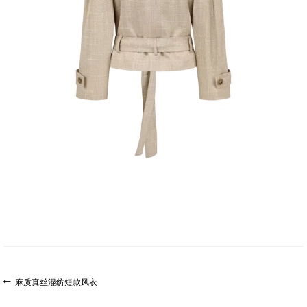
文
上
麻质真丝混纺短款风衣
一
章
篇