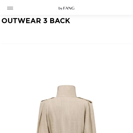
跳
跳
到
到
导
主
航
要
OUTWEAR 3 BACK
内
容
高定
成衣
资讯
时装屋