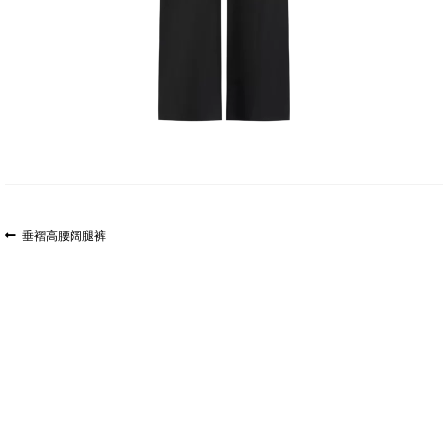
文
上
垂褶高腰阔腿裤
一
章
篇
导
文
航
章: