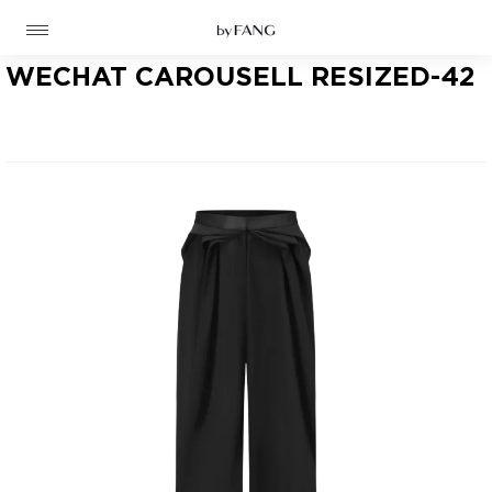
跳
跳
到
到
导
主
航
要
WECHAT CAROUSELL RESIZED-42
内
容
高定
成衣
资讯
时装屋