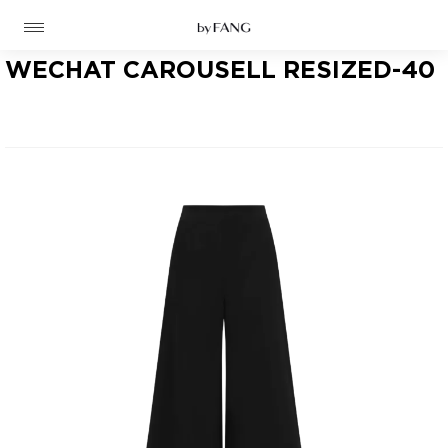
跳
跳
到
到
导
主
航
要
WECHAT CAROUSELL RESIZED-40
内
容
高定
成衣
资讯
时装屋