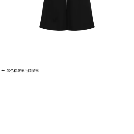
文
上
黑色褶皱羊毛阔腿裤
一
章
篇
导
文
航
章: