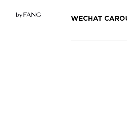
跳
跳
到
到
导
主
航
要
WECHAT CAROU
内
容