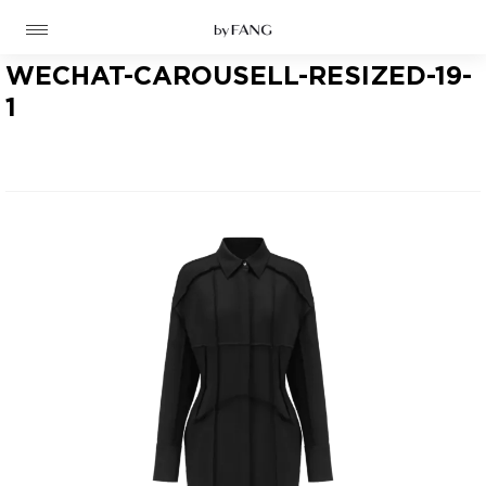
跳
跳
到
到
导
主
航
要
WECHAT-CAROUSELL-RESIZED-19-
内
容
1
高定
成衣
资讯
时装屋