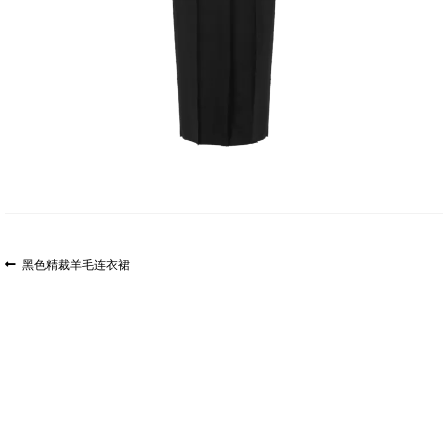
文
上
黑色精裁羊毛连衣裙
一
章
篇
导
文
航
章: