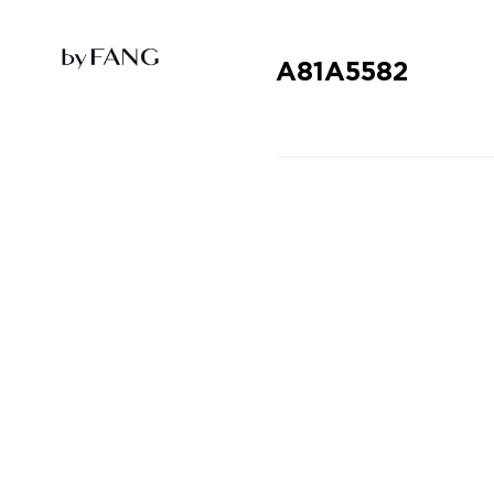
跳
跳
到
到
导
主
航
要
A81A5582
内
容