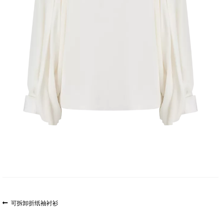
文
上
可拆卸折纸袖衬衫
一
章
篇