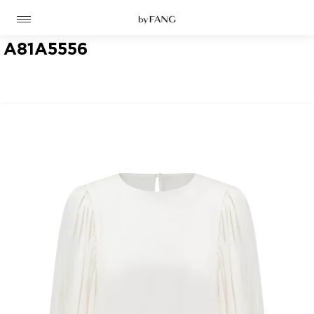
跳
跳
到
到
导
主
航
要
A81A5556
内
容
高定
成衣
资讯
时装屋