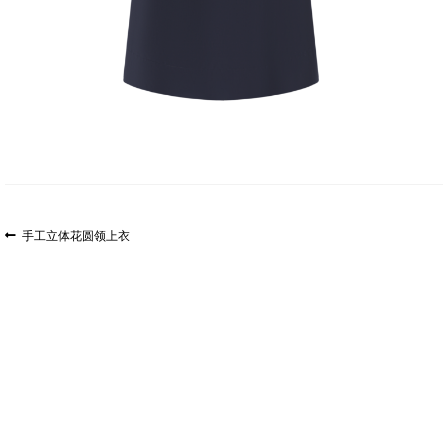
文
上
手工立体花圆领上衣
一
章
篇
导
文
航
章: