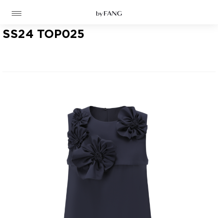
跳
跳
到
到
导
主
航
要
SS24 TOP025
内
容
高定
成衣
资讯
时装屋