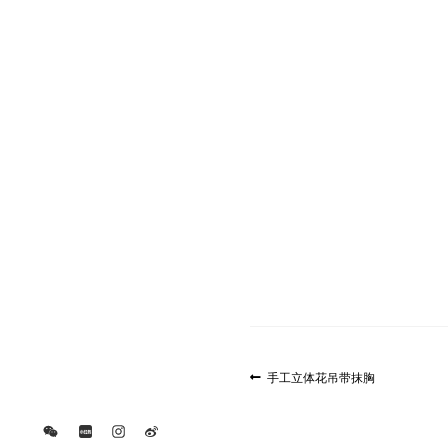
文
上
手工立体花吊带抹胸
一
章
篇
导
文
航
章: