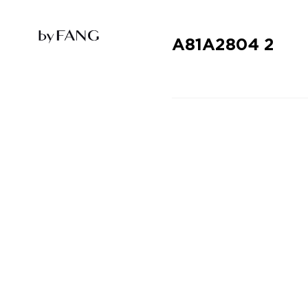
跳
跳
到
到
导
主
航
要
A81A2804 2
内
容