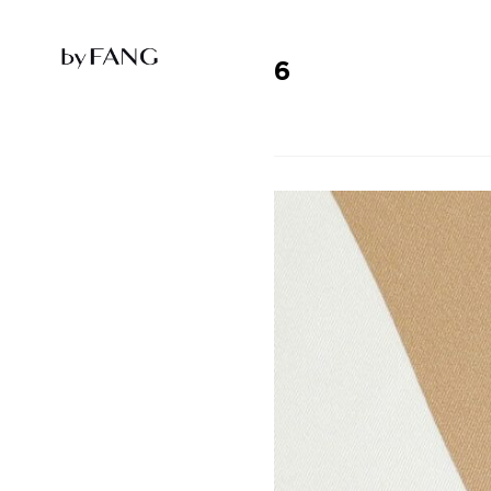
跳
跳
到
到
导
主
航
要
6
内
容