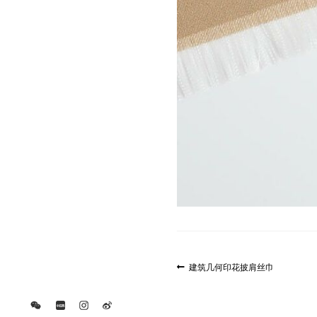
文
上
建筑几何印花披肩丝巾
一
章
篇
导
文
航
章: