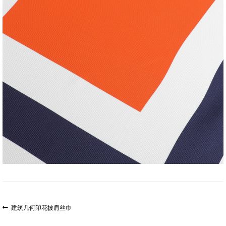
文
上
建筑几何印花披肩丝巾
一
章
篇