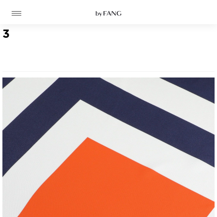
跳
跳
到
到
导
主
航
要
3
内
容
高定
成衣
资讯
时装屋