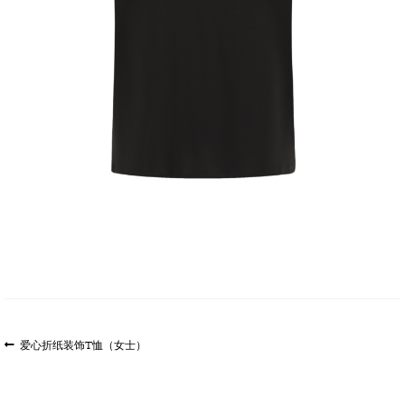
文
上
爱心折纸装饰T恤（女士）
一
章
篇
导
文
航
章: