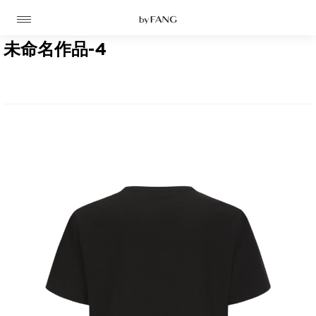
跳
跳
到
到
导
主
航
要
未命名作品-4
内
容
高定
成衣
资讯
时装屋