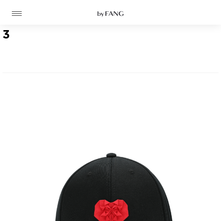
跳
跳
到
到
导
主
航
要
3
内
容
高定
成衣
资讯
时装屋