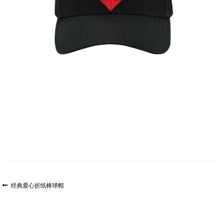
文
上
经典爱心折纸棒球帽
一
章
篇
导
文
航
章: