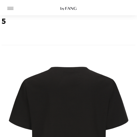
跳
跳
到
到
导
主
航
要
5
内
容
高定
成衣
资讯
时装屋