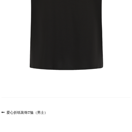
文
上
爱心折纸装饰T恤（男士）
一
章
篇
导
文
航
章: