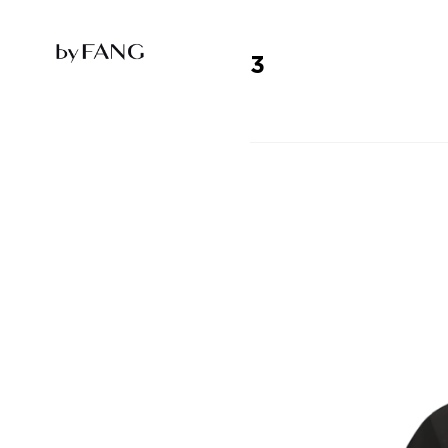
跳
跳
到
到
导
主
航
要
3
内
容