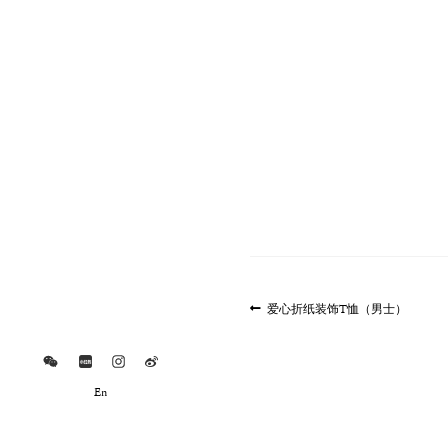
文
上
爱心折纸装饰T恤（男士）
一
章
篇
导
文
航
章:
En