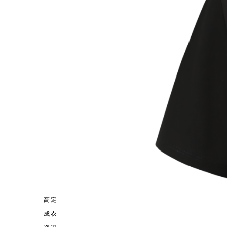
高定
成衣