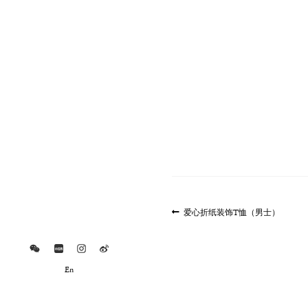
文
上
爱心折纸装饰T恤（男士）
一
章
篇
导
文
航
章:
En