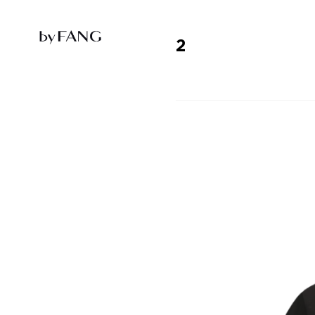
跳
跳
到
到
导
主
航
要
2
内
容