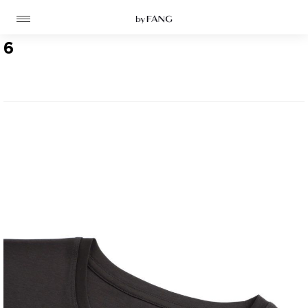
跳
跳
到
到
导
主
航
要
6
内
容
高定
成衣
资讯
时装屋