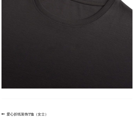
文
上
爱心折纸装饰T恤（女士）
一
章
篇
导
文
航
章: