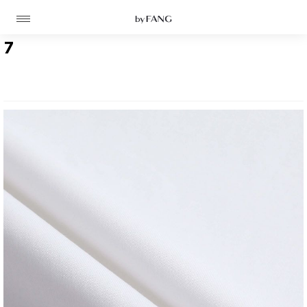
跳
跳
到
到
导
主
航
要
7
内
容
高定
成衣
资讯
时装屋