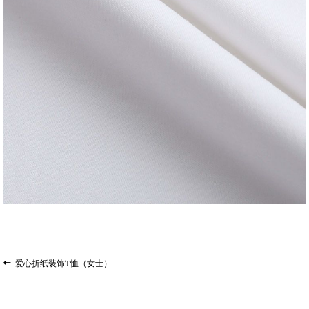
文
上
爱心折纸装饰T恤（女士）
一
章
篇
导
文
航
章: