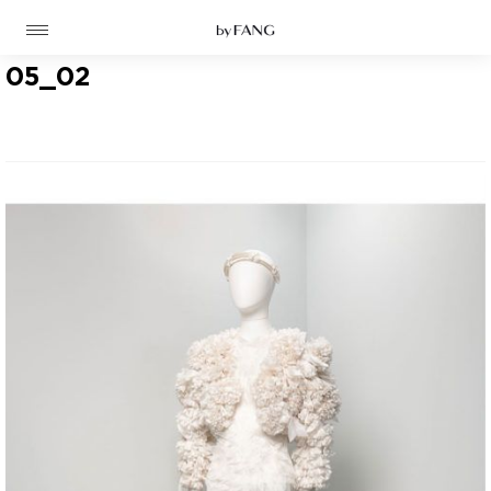
跳
跳
到
到
导
主
航
要
05_02
内
容
高定
成衣
资讯
时装屋