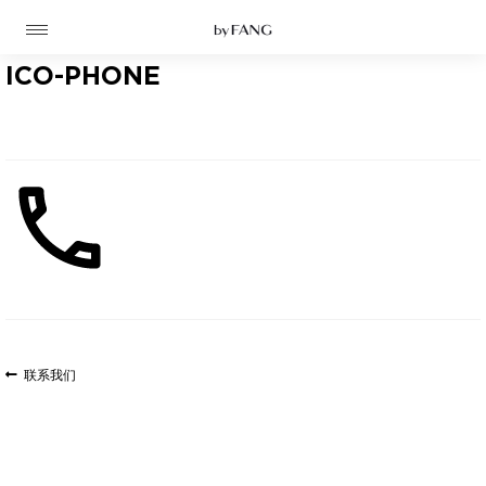
跳
跳
到
到
导
主
航
要
ICO-PHONE
内
容
高定
成衣
资讯
文
上
联系我们
一
时装屋
章
篇
导
文
航
章: