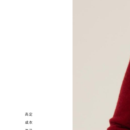
高定
成衣