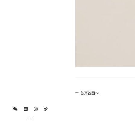
文
上
首页首图2-1
一
章
篇
导
文
航
章:
En