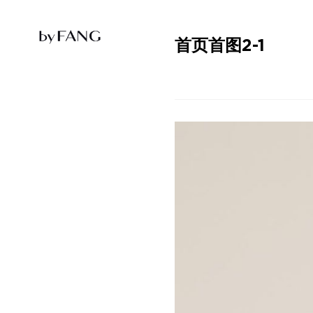
跳
跳
到
到
导
主
航
要
首页首图2-1
内
容